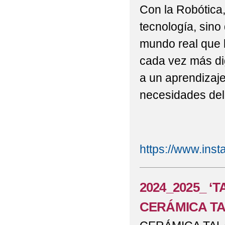
2022 CEIP ANTONIO
Con la Robótica
2022 CELEBRACIÓN D
tecnología, sin
mundo real que 
2022 CHARLA DEL ES
cada vez más dig
2022 CHARLA A 5ºP/
a un aprendizaje
DEPORTIVO
necesidades del 
2022 DESCANSE EN 
2022 E. INFANTIL 'D
https://www.ins
2022 E. INFANTIL 'E
2022 E. INFANTIL GR
2024_2025_ 
2022 E. INFANTIL _M
CERÁMICA T
2022 E. PRIMARIA T