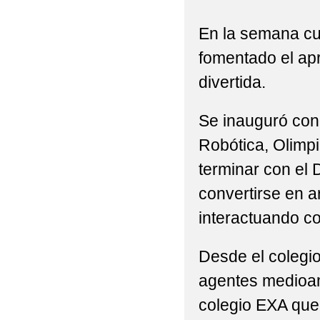
2022-2023_ "LOS AL
En la semana cu
2022-2023_ "VÍDEO 
fomentado el apr
2022-2023_ (FOTOS)
divertida.
2022-2023_ (FOTOS)
Se inauguró con
ANTONIO MACHADO
Robótica, Olimpi
2022-2023_ E.INFANT
terminar con el 
convertirse en a
2022-2023_ EDUC&AR
interactuando co
2022-2023_ FOTOS E 
Desde el colegi
2022-2023_ P3º/P4º
agentes medioam
PLANETA"
colegio EXA que 
2022-2023_ P3º/P4º