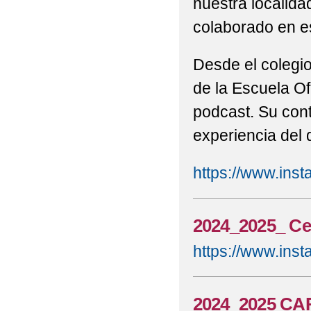
nuestra localida
2022-23_MENÚ COME
colaborado en es
2022-23_MENÚ COME
Desde el colegi
2022-23_MENÚ COME
de la Escuela Of
podcast. Su cont
2022-23_MENÚ COME
experiencia del 
2022-23_MENÚ COME
https://www.in
2022-23_VÍDEO FEST
2022-23¡¡SOMOS NOT
2024_2025_ Cel
MACHADO"
https://www.in
2022_ 6ºP PROGRAMA
2022_ ACTIVIDAD 'CI
2024_2025 C