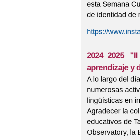
esta Semana Cult
PLANETA"
de identidad de 
2022-2023_(FOTOS) P
https://www.in
2022-2023_CELEBRA
2022-2023_E. PRIMA
2024_2025_ "II
2022-2023_E.INFANTI
aprendizaje y 
A lo largo del dí
2022-2023_EDUC&ART
numerosas activ
2022-2023_EL HUERT
lingüísticas en i
2022-2023_FIESTA D
Agradecer la co
2022-2023_P6º VIDE
educativos de T
Observatory, la 
2022-2023_TRABAJAM