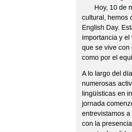
2022-23_(FOTOS)__E
Hoy, 10 de mar
cultural, hemos 
2022-23_AGENDA 203
English Day. Est
2022-23_CARRUSEL 
importancia y el
2022-23_CEIP ANTON
que se vive con
2022-23_COLABORACI
como por el equ
TALAVERA
A lo largo del d
2022-23_E. INFANTI
numerosas activ
2022-23_E. INFANTIL
lingüísticas en i
jornada comenzó
2022-23_FOTOS SOL
entrevistamos a
2022-23_FOTOS_VISI
con la presencia
2022-23_MENÚ COME