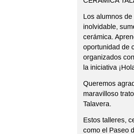
CERÁMICA TAL
SILENCIOS".
Los alumnos de 6
2022 E.INFANTIL ' L
inolvidable, sum
2022 E.INFANTIL AC
cerámica. Aprend
2022 E.INFANTIL Y E.
oportunidad de c
organizados con 
2022 E.INFANTIL_¡¡
la iniciativa ¡Ho
2022 E.PRIMARIA P3º,
Queremos agrad
2022 ESCUELAS SALUD
maravilloso trat
2022 EL TOUR DE EL
Talavera.
2022 FOTOS_ACTIVID
Estos talleres, 
MACHADO
como el Paseo d
2022 FOTOS_CHARLA