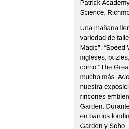
Patrick Academy,
2022-2023_NOTICIA
Science, Richmo
LA ‘RUTA DE LA CARIDA
Una mañana llen
2022-23 "FIESTA DEL
variedad de tall
2022-23 ENTREGA D
Magic”, “Speed
2022-23 PRENSA AHO
ingleses, puzles
como “The Great
HOSPITAL DE TALAVER
mucho más. Ademá
2022-23 _P6º_FOTOS
nuestra exposici
2022-23_ "EDUC&ART
rincones emblem
2022-23_ ALUMNOS P
Garden. Durante 
en barrios lond
2022-23_ BLOG EDU
Garden y Soho, q
2022-23_ E. INFANTI