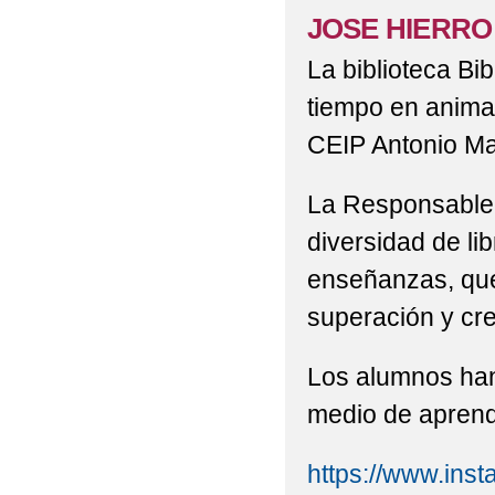
JOSE HIERRO d
2022 VISITA DE 3ºP Y
La biblioteca Bi
2022 'ACTIVIDAD DE
tiempo en animar 
2022 'CEIP BILINGÜ
CEIP Antonio M
2022 'CELEBRACIÓN 
La Responsable 
2022 'DÍA DE LA MU
diversidad de li
2022 'GRADUACIONES 
enseñanzas, que
superación y cre
2022 'MONDILLAS' N
EXCMO. AYUNTAMIENT
Los alumnos han
2022 'MONDILLAS' P
medio de aprendi
2022 'NUESTRA PRI
https://www.in