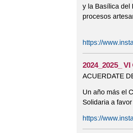
y la Basílica del
2022 FOTOS_E. INFA
procesos artesa
MILLONES DE SILENCIO
2022 FOTOS_JORNAD
https://www.ins
2022 GALERIA FOTOS_
2024_2025_ VI 
2022 GALERÍA DE FO
ACUERDATE DE
2022 GALERÍA FOTOS
2022 HUERTO ESCOL
Un año más el C
Solidaria a favo
2022 HUERTO PRIMAR
2022 HUERTO ESCOL
https://www.ins
2022 LINKTREE 'PUB