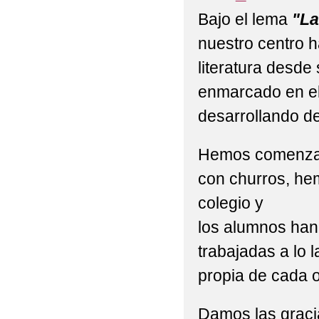
2022_ E.INFANTIL 'E
Bajo el lema
"La
2022_ EDUCAIÓN INFA
nuestro centro ha
literatura desde
2022_ FOTOS, CEIP
enmarcado en el
2022_23 P5º/P6º VID
desarrollando d
2022_23_ "THE ELF O
Hemos comenzado
2022_23_(FOTOS) VIS
con churros, hem
2022_5ºP/6ºP 'CHAR
colegio y
DEPORTIVO'
los alumnos han 
trabajadas a lo 
2022_ACTIVIDAD INC
propia de cada o
2022_DESPEDIDA 'F
Damos las graci
2022_E.INFANTIL 'H