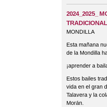
2022 'RAQUETAS PO
2022 'ST PATRICK ' E
2024_2025_ 
TRADICIONALE
2022 'TRABAJANDO P
MONDILLA
2022 'UN FELIZ VIAJ
2022 'VISITA A LA BI
Esta mañana nue
de la Mondilla h
2022 'VÍDEO DE FIN
2022 , 'POR UNOS P
¡aprender a baila
2022 , 'TALAVERA N
Estos bailes tra
2022 6ºP PROGRAMA 
vida en el gran 
2022 ACTIVIDAD DE 
Talavera y la co
Morán.
2022 ACTIVIDAD DEP