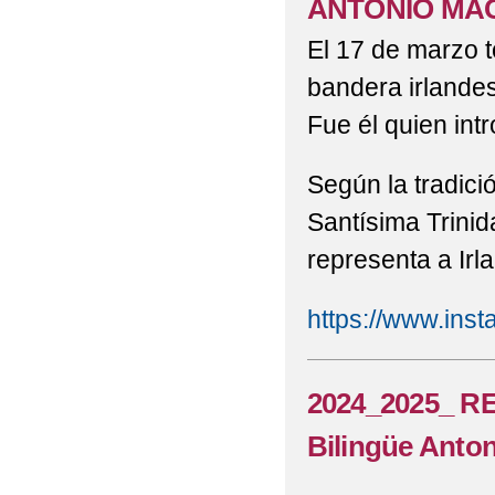
ANTONIO MA
El 17 de marzo t
2022 TALLERES MANU
bandera irlandes
2022 VISITA DEL DI
Fue él quien intr
MACHADO
Según la tradició
2022 VISITA DEL DI
Santísima Trinida
MACHADO
representa a Irl
2022 VÍDEO GRADUAC
https://www.in
2022 _GALERIA FOTO
2022 ¡NUEVO BLOG! 
2024_2025_ 
2022- 23_ E. INFANT
Bilingüe Anto
2022-2023_ "LA VU