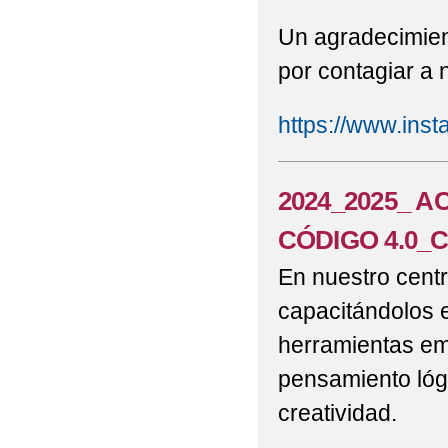
SALUDABLES_ FOTOS
Un agradecimien
por contagiar a n
2022 ACTIVIDAD DEPO
2022 ACTIVIDAD DEP
https://www.in
2022 ACTIVIDAD ECOE
2024_2025_ 
2022 ANTONIO MACH
CÓDIGO 4.0_
2022 ACTIVIDAD 'PR
En nuestro centr
2022 BICIBÚS TALAV
capacitándolos e
2022 BLOG MONTESS
herramientas em
2022 CARNAVAL MA
pensamiento lóg
NUESTRO COLEGIO (FOT
creatividad.