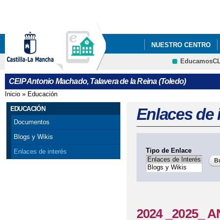
Pa
co
pri
NUESTRO CENTRO
EducamosC
"LOS GOYA DEL ANT
CRFP
CEIP Antonio Machado, Talavera de la Reina (Toledo)
2021_ "CONSTITUC
Inicio
»
Educación
Se encuentra usted aquí
2022 JUEGO INTERAC
EDUCACIÓN
Enlaces de 
Documentos
2022 "EL CEIP ANTO
Blogs y Wikis
CENTROS SALUDABLES
Tipo de Enlace
Enlaces de interés
2022 ' JORNADA INT
2022 FOTOS_PROYECT
2024 _2025_ 
2022 PROYECTOS 'EL