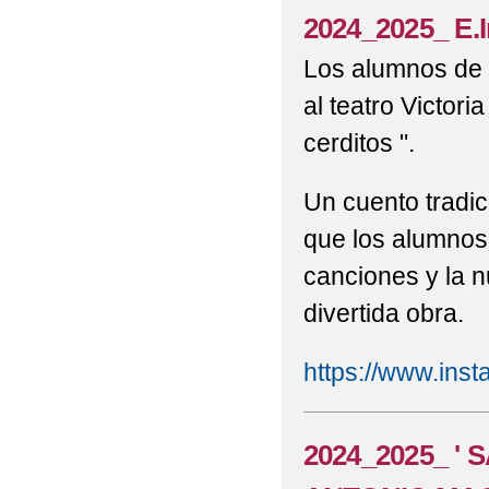
2024_2025_ E.In
2022 NOTICIA PREN
Los alumnos de i
TRANSFORMACIÓN EN SU
al teatro Victori
2022 NOTICIAS DE C
cerditos ".
EL COLEGIO ANTONIO
Un cuento tradic
2022 NUESTRO ALUM
que los alumnos 
RELATO CORTO 'TALAV
canciones y la n
2022 PROGRAMAS ES
divertida obra.
2022 RECUERDO FOTO
https://www.ins
2022 RECUERDO FOTO
2022 SALIDA 6ºP , '
2024_2025_ ' 
2022 SEPTIEMBRE (F