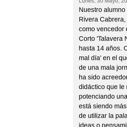
Lunes, 30 Mayo, 2
2022 VISITA DE 3ºP Y
Nuestro alumno 
Rivera Cabrera, 
2022 'ACTIVIDAD DE
como vencedor d
2022 'CEIP BILINGÜ
Corto 'Talavera 
2022 'CELEBRACIÓN 
hasta 14 años. C
2022 'DÍA DE LA MU
mal día' en el qu
de una mala jor
2022 'GRADUACIONES 
ha sido acreedor
2022 'MONDILLAS' N
didáctico que le
EXCMO. AYUNTAMIENT
potenciando una
2022 'MONDILLAS' P
está siendo más 
de utilizar la pa
2022 'NUESTRA PRI
ideas o pensami