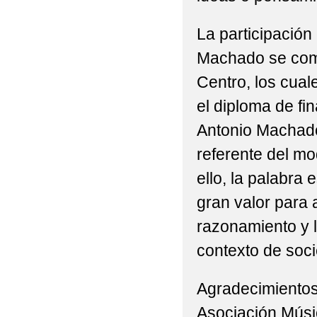
2022 'RAQUETAS PO
La participación
2022 'ST PATRICK ' E
Machado se com
2022 'TRABAJANDO P
Centro, los cual
2022 'UN FELIZ VIAJ
el diploma de fi
2022 'VISITA A LA BI
Antonio Machado 
referente del m
2022 'VÍDEO DE FIN
ello, la palabra 
2022 , 'POR UNOS P
gran valor para 
2022 , 'TALAVERA N
razonamiento y l
2022 6ºP PROGRAMA 
contexto de soci
2022 ACTIVIDAD DE 
Agradecimientos
2022 ACTIVIDAD DEP
Asociación Músic