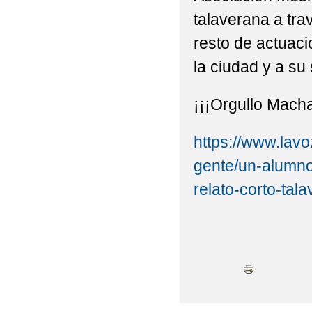
talaverana a tra
SALUDABLES_ FOTOS
resto de actuaci
2022 ACTIVIDAD DEPO
la ciudad y a su
2022 ACTIVIDAD DEP
¡¡¡Orgullo Macha
2022 ACTIVIDAD ECOE
2022 ANTONIO MACH
https://www.lavo
gente/un-alumno
2022 ACTIVIDAD 'PR
relato-corto-tal
2022 BICIBÚS TALAV
2022 BLOG MONTESS
2022 CARNAVAL MA
NUESTRO COLEGIO (FOT