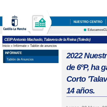
Pa
co
pri
NUESTRO CENTRO
EducamosC
"LOS GOYA DEL ANT
CRFP
CEIP Antonio Machado, Talavera de la Reina (Toledo)
2021_ "CONSTITUC
Inicio
»
Infórmate
»
Tablón de anuncios
Se encuentra usted aquí
2022 JUEGO INTERAC
INFÓRMATE
2022 Nuest
Tablón de Anuncios
2022 "EL CEIP ANTO
de 6ºP, ha 
CENTROS SALUDABLES
Corto 'Talav
2022 ' JORNADA INT
14 años.
2022 FOTOS_PROYECT
2022 PROYECTOS 'EL