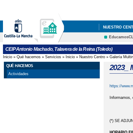
NUESTRO CEN
EducamosC
2021_ "CONST
CEIP Antonio Machado, Talavera de la Reina (Toledo)
2022 "EL CEIP
Inicio
»
Qué hacemos
»
Servicios
»
Inicio
»
Nuestro Centro
»
Galería Multi
Se encuentra usted aquí
MANCHA"
2023_
QUÉ HACEMOS
Actividades
2022 ' JORNAD
https://www.m
2022 FOTOS_PR
Informamos, 
2022 PROYECTO
2022 'ACTIVID
(*) SE ADJ
2022 'CELEBRA
HORARIO FI