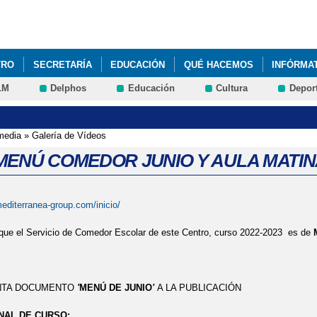
Pasar al
contenido
principal
TRO
SECRETARÍA
EDUCACIÓN
QUÉ HACEMOS
INFÓRMA
LM
Delphos
Educación
Cultura
Depor
ITUCIÓN MACHADO"_MONTESSORI&EDUC@RTE
2022 JUEGO INTER
 ANTONIO MACHADO DE TALAVERA DE LA REINA PASA A FORMAR PA
media
»
Galería de Vídeos
 MENÚ COMEDOR JUNIO Y AULA MATI
A INTERCENTROS' + DEPORTE
2022 'DÍA DE LA MADRE'
2022 'G
editerranea-group.com/inicio/
OYECTOS 'ELECTRICITY ' ÁREA DE SCIENCE ALUMNOS DE 5º DE PRI
que el Servicio de Comedor Escolar de este Centro, curso 2022-2023 es de
S 'ELECTRICITY ' ÁREA DE SCIENCE 5º DE PRIMARIA
2022 VISITA
AD DEPORTIVA DUATLÓN' ESCUELAS SALUDABLES
2022 'CEIP BI
UNTA DOCUMENTO
'
MENÚ DE JUNIO
'
A LA PUBLICACIÓN
CIÓN DÍA DEL AUTISMO' FOTOS
2022 'DÍA DE LA MUJER', @SAN
NAL DE CURSO: