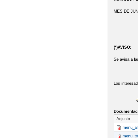
2022 'GRADUAC
MES DE JUNI
2022 'MONDILL
2022 'MONDILL
(*)AVISO:
2022 'RAQUET
Se avisa a la
2022 'TRABAJA
2022 'VISITA A
Los interesad
2022 , 'POR U
2022 , 'TALAV
Documentaci
2022 6ºP PROG
Adjunto
2022 ACTIVIDA
menu_al
menu_tol