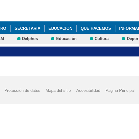
Pasar al
contenido
principal
TRO
SECRETARÍA
EDUCACIÓN
QUÉ HACEMOS
INFÓRMA
LM
Delphos
Educación
Cultura
Depor
ITUCIÓN MACHADO"_MONTESSORI&EDUC@RTE
2022 JUEGO INTER
 ANTONIO MACHADO DE TALAVERA DE LA REINA PASA A FORMAR PA
A INTERCENTROS' + DEPORTE
2022 'DÍA DE LA MADRE'
2022 'G
Protección de datos
Mapa del sitio
Accesibilidad
Página Principal
OYECTOS 'ELECTRICITY ' ÁREA DE SCIENCE ALUMNOS DE 5º DE PRI
S 'ELECTRICITY ' ÁREA DE SCIENCE 5º DE PRIMARIA
2022 VISITA
AD DEPORTIVA DUATLÓN' ESCUELAS SALUDABLES
2022 'CEIP BI
CIÓN DÍA DEL AUTISMO' FOTOS
2022 'DÍA DE LA MUJER', @SAN