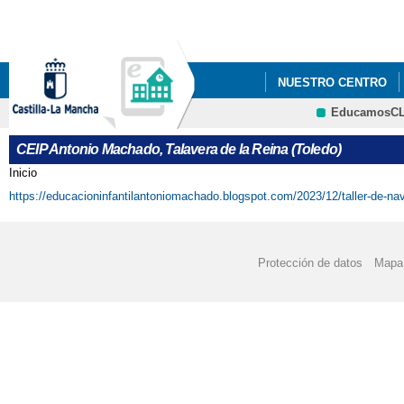
Pa
co
pri
NUESTRO CENTRO
EducamosC
"LOS GOYA DEL ANT
CRFP
CEIP Antonio Machado, Talavera de la Reina (Toledo)
2021_ "CONSTITUC
Inicio
Se encuentra usted aquí
https://educacioninfantilantoniomachado.blogspot.com/2023/12/taller-de-nav
2022 JUEGO INTERAC
2022 "EL CEIP ANTO
Protección de datos
Mapa 
CENTROS SALUDABLES
2022 ' JORNADA INT
2022 FOTOS_PROYECT
2022 PROYECTOS 'EL