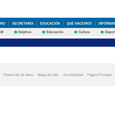
Pasar al
contenido
principal
TRO
SECRETARÍA
EDUCACIÓN
QUÉ HACEMOS
INFÓRMA
LM
Delphos
Educación
Cultura
Depor
ITUCIÓN MACHADO"_MONTESSORI&EDUC@RTE
2022 JUEGO INTER
 ANTONIO MACHADO DE TALAVERA DE LA REINA PASA A FORMAR PA
A INTERCENTROS' + DEPORTE
2022 'DÍA DE LA MADRE'
2022 'G
Protección de datos
Mapa del sitio
Accesibilidad
Página Principal
OYECTOS 'ELECTRICITY ' ÁREA DE SCIENCE ALUMNOS DE 5º DE PRI
S 'ELECTRICITY ' ÁREA DE SCIENCE 5º DE PRIMARIA
2022 VISITA
AD DEPORTIVA DUATLÓN' ESCUELAS SALUDABLES
2022 'CEIP BI
CIÓN DÍA DEL AUTISMO' FOTOS
2022 'DÍA DE LA MUJER', @SAN