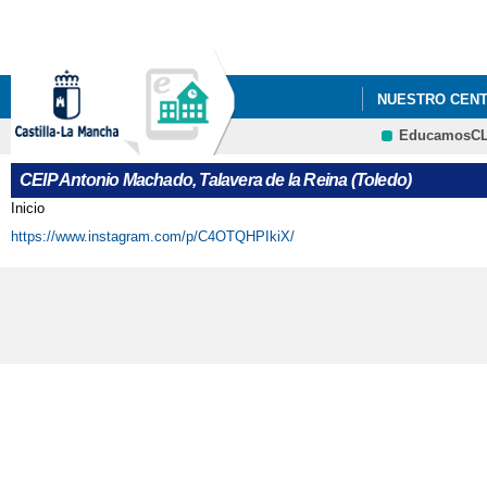
NUESTRO CEN
EducamosC
2021_ "CONST
CEIP Antonio Machado, Talavera de la Reina (Toledo)
2022 "EL CEIP
Inicio
Se encuentra usted aquí
https://www.instagram.com/p/C4OTQHPIkiX/
MANCHA"
2022 ' JORNAD
2022 FOTOS_PR
2022 PROYECTO
2022 'ACTIVID
2022 'CELEBRA