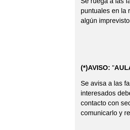
Se ruega a las f
2022 'RAQUETAS PO
puntuales en la 
2022 'ST PATRICK ' E
algún imprevisto
2022 'TRABAJANDO P
2022 'UN FELIZ VIAJ
2022 'VISITA A LA BI
2022 'VÍDEO DE FIN
(*)AVISO:
"
AUL
2022 , 'POR UNOS P
Se avisa a las fa
2022 , 'TALAVERA N
interesados deb
2022 6ºP PROGRAMA 
contacto con sec
comunicarlo y rea
2022 ACTIVIDAD DE 
2022 ACTIVIDAD DEP