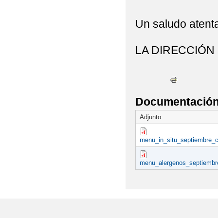
SALUDABLES_ FOTOS
Un saludo aten
2022 ACTIVIDAD DEPO
LA DIRECCIÓN
2022 ACTIVIDAD DEP
2022 ACTIVIDAD ECOE
2022 ANTONIO MACH
Documentación 
2022 ACTIVIDAD 'PR
Adjunto
2022 BICIBÚS TALAV
menu_in_situ_septiembre_
2022 BLOG MONTESS
menu_alergenos_septiembr
2022 CARNAVAL MA
NUESTRO COLEGIO (FOT