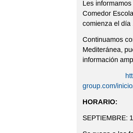
Les informamos 
2022 VISITA DE 3ºP Y
Comedor Escolar
2022 'ACTIVIDAD DE
comienza el día 
2022 'CEIP BILINGÜ
Continuamos co
2022 'CELEBRACIÓN 
Mediteránea, pu
información amp
2022 'DÍA DE LA MU
2022 'GRADUACIONES 
ht
2022 'MONDILLAS' N
group.com/inicio
EXCMO. AYUNTAMIENT
HORARIO:
2022 'MONDILLAS' P
SEPTIEMBRE: 1
2022 'NUESTRA PRI