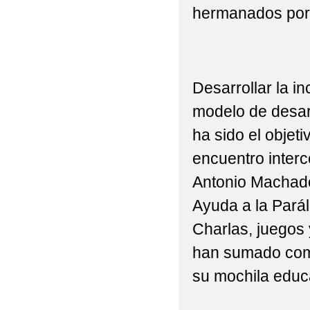
hermanados por 
2022 VISITA DE 3ºP Y
2022 'ACTIVIDAD DE
2022 'CEIP BILINGÜ
Desarrollar la i
2022 'CELEBRACIÓN 
modelo de desarr
ha sido el objeti
2022 'DÍA DE LA MU
encuentro interc
2022 'GRADUACIONES 
Antonio Machado
2022 'MONDILLAS' N
Ayuda a la Parál
EXCMO. AYUNTAMIENT
Charlas, juegos 
han sumado como
2022 'MONDILLAS' P
su mochila educa
2022 'NUESTRA PRI