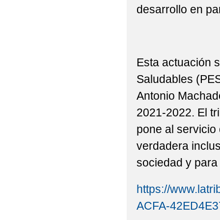
desarrollo en pa
SILENCIOS".
2022 E.INFANTIL ' L
2022 E.INFANTIL AC
Esta actuación 
2022 E.INFANTIL Y E.
Saludables (PES
Antonio Machado 
2022 E.INFANTIL_¡¡
2021-2022. El
2022 E.PRIMARIA P3º,
pone al servicio
2022 ESCUELAS SALUD
verdadera inclu
2022 EL TOUR DE EL
sociedad y para 
2022 FOTOS_ACTIVID
https://www.lat
MACHADO
ACFA-42ED4E37
2022 FOTOS_CHARLA