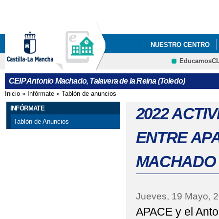
Pa
co
pri
NUESTRO CENTRO
EducamosC
"LOS GOYA DEL ANT
CRFP
CEIP Antonio Machado, Talavera de la Reina (Toledo)
2021_ "CONSTITUC
Inicio
»
Infórmate
»
Tablón de anuncios
Se encuentra usted aquí
2022 JUEGO INTERAC
INFÓRMATE
2022 ACTI
Tablón de Anuncios
2022 "EL CEIP ANTO
ENTRE APA
CENTROS SALUDABLES
MACHADO
2022 ' JORNADA INT
2022 FOTOS_PROYECT
Jueves, 19 Mayo, 
APACE y el Ant
2022 PROYECTOS 'EL