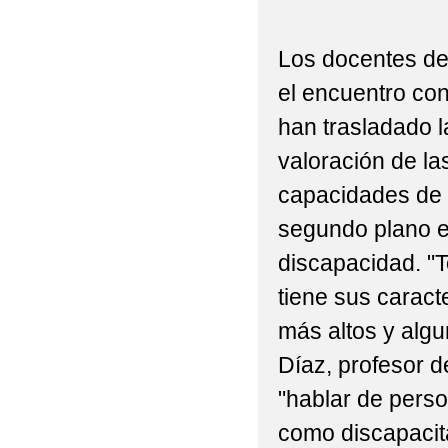
2022 'RAQUETAS PO
2022 'ST PATRICK ' E
Los docentes d
el encuentro co
2022 'TRABAJANDO P
han trasladado l
2022 'UN FELIZ VIAJ
valoración de la
2022 'VISITA A LA BI
capacidades de 
2022 'VÍDEO DE FIN
segundo plano e
discapacidad. "
2022 , 'POR UNOS P
tiene sus caract
2022 , 'TALAVERA N
más altos y alg
2022 6ºP PROGRAMA 
Díaz, profesor 
2022 ACTIVIDAD DE 
"hablar de perso
como discapacit
2022 ACTIVIDAD DEP