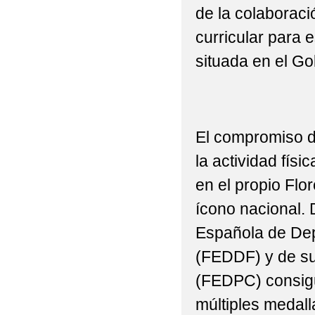
2022 CEIP ANTONIO
de la colaboraci
2022 CELEBRACIÓN D
curricular para 
situada en el Go
2022 CHARLA DEL ES
2022 CHARLA A 5ºP/
DEPORTIVO
El compromiso d
2022 DESCANSE EN 
la actividad físi
2022 E. INFANTIL 'D
en el propio Flo
ícono nacional. 
2022 E. INFANTIL 'E
Española de Dep
2022 E. INFANTIL GR
(FEDDF) y de su
2022 E. INFANTIL _M
(FEDPC) consigu
2022 E. PRIMARIA T
múltiples medall