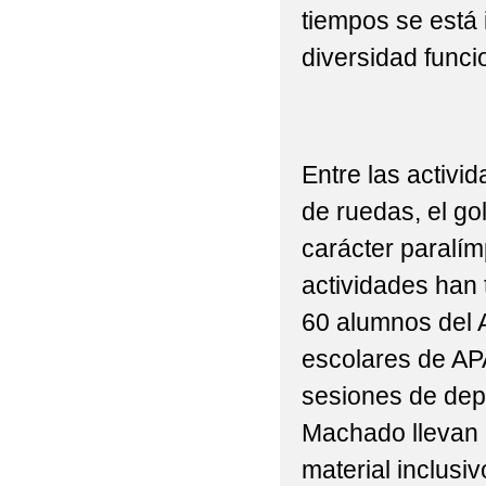
tiempos se está 
SALUDABLES_ FOTOS
diversidad funcio
2022 ACTIVIDAD DEPO
2022 ACTIVIDAD DEP
2022 ACTIVIDAD ECOE
Entre las activi
de ruedas, el go
2022 ANTONIO MACH
carácter paralím
2022 ACTIVIDAD 'PR
actividades han 
2022 BICIBÚS TALAV
60 alumnos del 
2022 BLOG MONTESS
escolares de AP
sesiones de depo
2022 CARNAVAL MA
Machado llevan 
NUESTRO COLEGIO (FOT
material inclusi