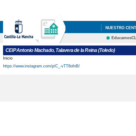
NUESTRO CEN
EducamosC
2021_ "CONST
CEIP Antonio Machado, Talavera de la Reina (Toledo)
2022 "EL CEIP
Inicio
Se encuentra usted aquí
https://www.instagram.com/p/C_-vTT8ofnB/
MANCHA"
2022 ' JORNAD
2022 FOTOS_PR
2022 PROYECTO
2022 'ACTIVID
2022 'CELEBRA