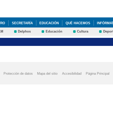
Pasar al
contenido
principal
TRO
SECRETARÍA
EDUCACIÓN
QUÉ HACEMOS
INFÓRMA
LM
Delphos
Educación
Cultura
Depor
ITUCIÓN MACHADO"_MONTESSORI&EDUC@RTE
2022 JUEGO INTER
 ANTONIO MACHADO DE TALAVERA DE LA REINA PASA A FORMAR PA
A INTERCENTROS' + DEPORTE
2022 'DÍA DE LA MADRE'
2022 'G
Protección de datos
Mapa del sitio
Accesibilidad
Página Principal
OYECTOS 'ELECTRICITY ' ÁREA DE SCIENCE ALUMNOS DE 5º DE PRI
S 'ELECTRICITY ' ÁREA DE SCIENCE 5º DE PRIMARIA
2022 VISITA
AD DEPORTIVA DUATLÓN' ESCUELAS SALUDABLES
2022 'CEIP BI
CIÓN DÍA DEL AUTISMO' FOTOS
2022 'DÍA DE LA MUJER', @SAN