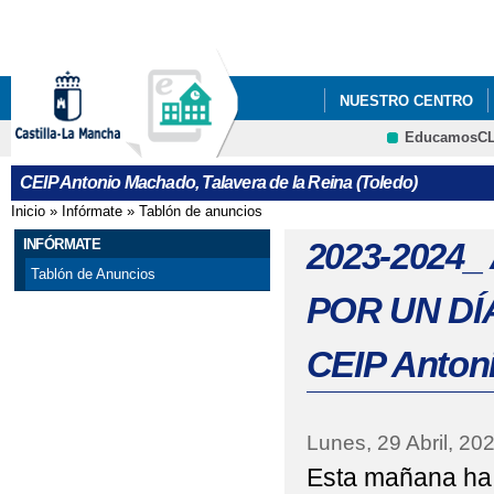
Pa
co
pri
NUESTRO CENTRO
EducamosC
"LOS GOYA DEL ANT
CRFP
CEIP Antonio Machado, Talavera de la Reina (Toledo)
2021_ "CONSTITUC
Inicio
»
Infórmate
»
Tablón de anuncios
Se encuentra usted aquí
2022 JUEGO INTERAC
INFÓRMATE
2023-2024_ 
Tablón de Anuncios
2022 "EL CEIP ANTO
POR UN DÍA'
CENTROS SALUDABLES
CEIP Anton
2022 ' JORNADA INT
2022 FOTOS_PROYECT
Lunes, 29 Abril, 20
Esta mañana ha 
2022 PROYECTOS 'EL