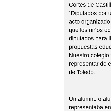
Cortes de Castil
2022 VISITA DE 3ºP Y
´Diputados por u
2022 'ACTIVIDAD DE
acto organizado 
2022 'CEIP BILINGÜ
que los niños o
diputados para l
2022 'CELEBRACIÓN 
propuestas educ
2022 'DÍA DE LA MU
Nuestro colegio 
2022 'GRADUACIONES 
representar de e
2022 'MONDILLAS' N
de Toledo.
EXCMO. AYUNTAMIENT
2022 'MONDILLAS' P
Un alumno o alu
2022 'NUESTRA PRI
representaba en