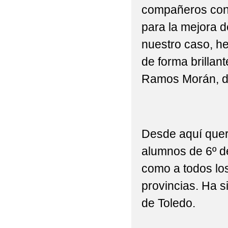
2022 'RAQUETAS PO
compañeros con 
2022 'ST PATRICK ' E
para la mejora d
nuestro caso, h
2022 'TRABAJANDO P
de forma brillan
2022 'UN FELIZ VIAJ
Ramos Morán, d
2022 'VISITA A LA BI
2022 'VÍDEO DE FIN
Desde aquí quere
2022 , 'POR UNOS P
alumnos de 6º d
2022 , 'TALAVERA N
como a todos lo
2022 6ºP PROGRAMA 
provincias. Ha s
2022 ACTIVIDAD DE 
de Toledo.
2022 ACTIVIDAD DEP