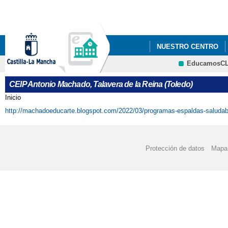
Pa
co
pri
NUESTRO CENTRO
EducamosC
"LOS GOYA DEL ANT
CRFP
CEIP Antonio Machado, Talavera de la Reina (Toledo)
2021_ "CONSTITUC
Inicio
Se encuentra usted aquí
http://machadoeducarte.blogspot.com/2022/03/programas-espaldas-saluda
2022 JUEGO INTERAC
2022 "EL CEIP ANTO
Protección de datos
Mapa 
CENTROS SALUDABLES
2022 ' JORNADA INT
2022 FOTOS_PROYECT
2022 PROYECTOS 'EL