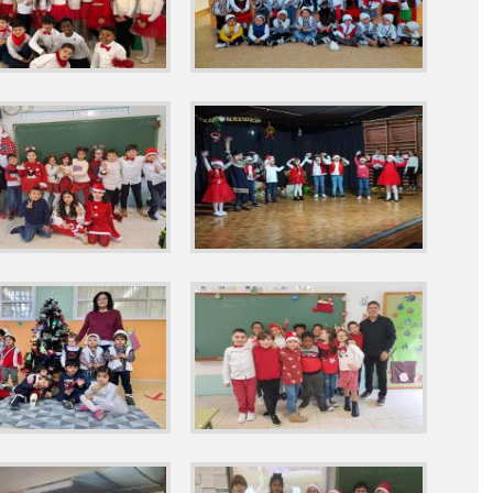
CERÁMICA_ESC. SALUDABLES_ FOTOS
A TAFAD ' CUENTO MOTOR ' P1º_P2º_ FOTOS
º
NIO MACHADO
PARA EL OTOÑO'
RES DE NUESTRO COLEGIO (FOTOS II))
AMILIAS
2022 CELEBRACIÓN DEL 'DÍA DEL AUTISMO'
ERA CUENTA', LUIS DIONISIO DÉGANO
 GESTOR DEPORTIVO