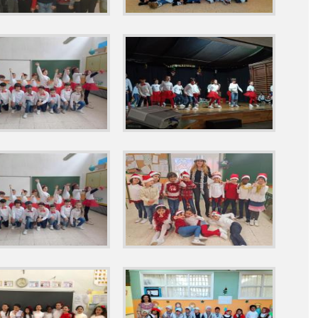
ECIMIENTO AL EXCMO. AYUNTAMIENTO
22 'NUESTRA PRIMERA COSECHA' ACTIVIDAD HUERTO ESCOLAR
ES
2022 'ST PATRICK ' E. INFANTIL Y E.PRIMARIA
2022 'UN FELIZ VIAJE POR LA VIDA' DÍA DEL AUTISMO
E CURSO Y DESPEDIDA' CEIP ANTONIO MACHADO
IÓN PODOLOGICA
DREW RIBERA
NCIA'
HADO