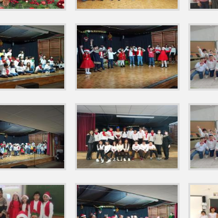
IONES ALUMNOS E. INFANTIL Y E. PRIMARIA'
AS' NUESTRA PARTICICPACIÓN EN EL CORTEJO Y OFRENDA. AGRAD
AS' PARTICIPACIÓN EN EL CORTEJO, CEIP ANTONIO MACHADO
20
AS POR EL DESARROLLO Y LA PAZ' PROYECTO ESCUELAS SALUDABL
NDO POR UNA SOCIEDAD DIVERSA E INCLUSIVA' DÍA DEL AUTISMO
 LA BIBLIOTECA JOSE HIERRO' 3ºP Y 4ºP
2022 'VÍDEO DE FINAL D
NOS PIES SANOS' CENTRO AVANZA TALAVERA , REVISIÓN Y PREVENC
ERA NEGRA' PREMIADO RELATO CORTO NUESTRO ALUMNO DE 6ºP AN
RAMA ADOLESCENCIA, CHARLA TALLER 'ADICCIONES CON SIN SUSTA
D DE INCLUSIÓN DEPORTIVA ENTRE APACE Y EL CEIP ANTONIO MAC