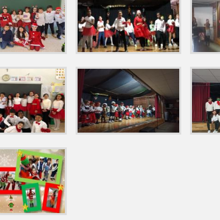
E EN PAZ, QUERIDA NATALIA MUELAS GÓMEZ
2022 E. INFANTIL '
TIL 'EL APRENDIZAJE CON MATERIAL MONTESSORI '
2022 E. INFAN
TIL _MONTESSORI 'COLGADOR DE PERLAS DEL 11 AL 19'
RIA TALLER CUENTACUENTOS_ "FÁBULAS DE MIL RUIDOS PARA MILLO
L ' LA MESA DE LA PRIMAVERA'
2022 E.INFANTIL ACTIVIDAD CUE
L Y E.PRIMARIA 'ST.PATRICK'
2022 E.INFANTIL_¡¡NUEVA WEB!! J
A P3º, 4º Y 5º 'EXCRUSIÓN QUINTO PINO'
SALUDABLES, 'ACTIVIDAD DEPORTIVA DUATLÓN' 3º, 4º, 5º Y 6º DE P
DE EL PRADO DEL CF TALAVERA CREA AFICIÓN EN EL COLEGIO ANT
TIVIDAD 'PROYECTO WE WEAR ENGLISH',1° EDICIÓN . CEIP BILING