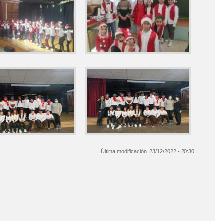
DESPEDIDA FINAL DE CURSO'
TIL GRADUACIÓN 5 AÑOS
NES DE SILENCIOS".
NTO_"FÁBULAS DE MIL RUIDOS PARA MILLONES DE SILENCIOS".
UEGOS INTERACTIVOS Y RECURSOS MONTESSORI
Última modificación:
23/12/2022 - 20:30
RIMARIA
ONIO MACHADO
ÜE ANTONIO MACHADO