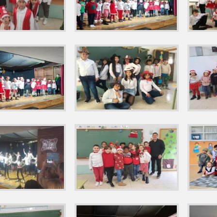
D DEPORTIVA CON EL CLUB DE TENIS Y BÁDMINTON CIUDAD DE LA 
 DEPORTIVA DE TAFAD , CON P1º Y P2º
2022 ACTIVIDAD DEPORTIV
 ECOEMBES 'HÉROES DEL RECICLAJE', E. INFANTIL 5 AÑOS, P1º Y P2
 MACHADO YA DESCANSA EN LOS CAMPOS DE CASTILLA
D 'PROYECTO WE WEAR ENGLISH',1° EDICIÓN . CEIP BILINGÜE ANTO
TALAVERA, PROYECTO 'ESCUELAS SALUDABLES'
NTESSORI E. INFAMNTIL ' PREPARANDO NUESTRO HUERTO ESCOLAR 
L MACHADO ESCUELAS SALUDABLES, HERMANOS CUBELOS EMBAJADO
TONIO MACHADO NUESTRA SOLIDARIDAD CON UCRANIA Y NUESTRAS F
IÓN DEL 'DÍA DEL LIBRO'
2022 CHARLA DEL ESCRITOR DE 'TALAV
 5ºP/6ºP DE JAIME GÓMEZ, PROFESOR DE E. FÍSICA DEL CENTRO Y