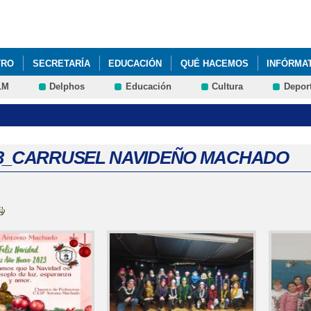
Pasar al
contenido
principal
TRO
SECRETARÍA
EDUCACIÓN
QUÉ HACEMOS
INFÓRMA
LM
Delphos
Educación
Cultura
Depor
ITUCIÓN MACHADO"_MONTESSORI&EDUC@RTE
2022 JUEGO INTER
 ANTONIO MACHADO DE TALAVERA DE LA REINA PASA A FORMAR PA
23_CARRUSEL NAVIDEÑO MACHADO
A INTERCENTROS' + DEPORTE
2022 'DÍA DE LA MADRE'
2022 'G
OYECTOS 'ELECTRICITY ' ÁREA DE SCIENCE ALUMNOS DE 5º DE PRI
S 'ELECTRICITY ' ÁREA DE SCIENCE 5º DE PRIMARIA
2022 VISITA
AD DEPORTIVA DUATLÓN' ESCUELAS SALUDABLES
2022 'CEIP BI
CIÓN DÍA DEL AUTISMO' FOTOS
2022 'DÍA DE LA MUJER', @SAN