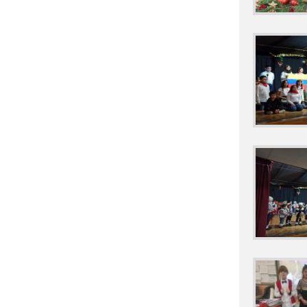
2022 'GRADUAC
2022 'MONDILL
2022 'MONDILL
2022 'RAQUET
2022 'TRABAJA
2022 'VISITA A
2022 , 'POR U
2022 , 'TALAV
2022 6ºP PROG
2022 ACTIVIDA