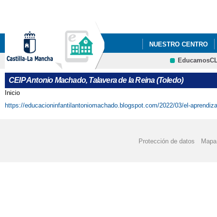
Pa
co
pri
NUESTRO CENTRO
EducamosC
"LOS GOYA DEL ANT
CRFP
CEIP Antonio Machado, Talavera de la Reina (Toledo)
2021_ "CONSTITUC
Inicio
Se encuentra usted aquí
https://educacioninfantilantoniomachado.blogspot.com/2022/03/el-aprendi
2022 JUEGO INTERAC
2022 "EL CEIP ANTO
Protección de datos
Mapa 
CENTROS SALUDABLES
2022 ' JORNADA INT
2022 FOTOS_PROYECT
2022 PROYECTOS 'EL