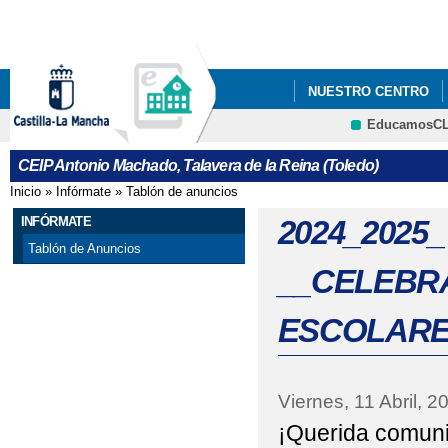
Pa
co
pri
NUESTRO CENTRO
EducamosC
"LOS GOYA DEL ANT
CRFP
CEIP Antonio Machado, Talavera de la Reina (Toledo)
2021_ "CONSTITUC
Inicio
»
Infórmate
»
Tablón de anuncios
Se encuentra usted aquí
2022 JUEGO INTERAC
INFÓRMATE
2024_2025
Tablón de Anuncios
2022 "EL CEIP ANTO
__CELEBRA
CENTROS SALUDABLES
ESCOLARES
2022 ' JORNADA INT
2022 FOTOS_PROYECT
Viernes, 11 Abril, 2
¡Querida comuni
2022 PROYECTOS 'EL