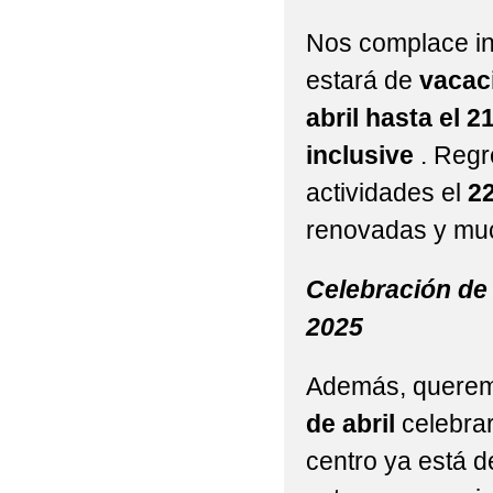
2022 VISITA DE 3ºP Y
Nos complace in
estará de
vacac
2022 'ACTIVIDAD DE
abril hasta el 2
2022 'CEIP BILINGÜ
inclusive
. Regr
2022 'CELEBRACIÓN 
actividades el
22
2022 'DÍA DE LA MU
renovadas y mu
2022 'GRADUACIONES 
Celebración de 
2022 'MONDILLAS' N
2025
EXCMO. AYUNTAMIENT
Además, querem
2022 'MONDILLAS' P
de abril
celebrar
2022 'NUESTRA PRI
centro ya está 