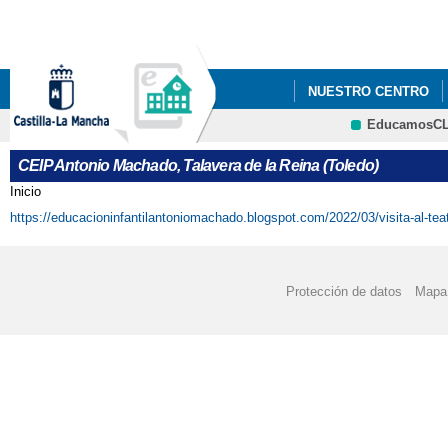
Pa
co
pri
NUESTRO CENTRO
EducamosC
"LOS GOYA DEL ANT
CRFP
CEIP Antonio Machado, Talavera de la Reina (Toledo)
2021_ "CONSTITUC
Inicio
Se encuentra usted aquí
https://educacioninfantilantoniomachado.blogspot.com/2022/03/visita-al-t
2022 JUEGO INTERAC
2022 "EL CEIP ANTO
Protección de datos
Mapa 
CENTROS SALUDABLES
2022 ' JORNADA INT
2022 FOTOS_PROYECT
2022 PROYECTOS 'EL