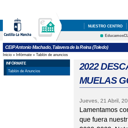
Pa
co
pri
NUESTRO CENTRO
EducamosC
"LOS GOYA DEL ANT
CRFP
CEIP Antonio Machado, Talavera de la Reina (Toledo)
2021_ "CONSTITUC
Inicio
»
Infórmate
»
Tablón de anuncios
Se encuentra usted aquí
2022 JUEGO INTERAC
INFÓRMATE
2022 DESC
Tablón de Anuncios
2022 "EL CEIP ANTO
MUELAS G
CENTROS SALUDABLES
2022 ' JORNADA INT
Jueves, 21 Abril, 2
Lamentamos comu
2022 FOTOS_PROYECT
que fuera nuestr
2022 PROYECTOS 'EL