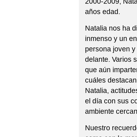
2000-2009, Nata
2022 VISITA DE 3ºP Y
años edad.
2022 'ACTIVIDAD DE
Natalia nos ha 
2022 'CEIP BILINGÜ
inmenso y un en
2022 'CELEBRACIÓN 
persona joven y
delante. Varios 
2022 'DÍA DE LA MU
que aún imparten
2022 'GRADUACIONES 
cuáles destacan 
2022 'MONDILLAS' N
Natalia, actitud
EXCMO. AYUNTAMIENT
el día con sus 
ambiente cercan
2022 'MONDILLAS' P
2022 'NUESTRA PRI
Nuestro recuerdo