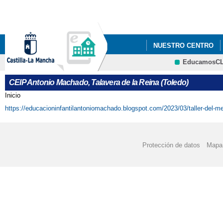
Pa
co
pri
NUESTRO CENTRO
EducamosC
"LOS GOYA DEL ANT
CRFP
CEIP Antonio Machado, Talavera de la Reina (Toledo)
2021_ "CONSTITUC
Inicio
Se encuentra usted aquí
https://educacioninfantilantoniomachado.blogspot.com/2023/03/taller-del-
2022 JUEGO INTERAC
2022 "EL CEIP ANTO
Protección de datos
Mapa 
CENTROS SALUDABLES
2022 ' JORNADA INT
2022 FOTOS_PROYECT
2022 PROYECTOS 'EL