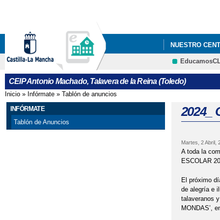
NUESTRO CEN
EducamosC
2021_ "CONST
CEIP Antonio Machado, Talavera de la Reina (Toledo)
2022 "EL CEIP
Inicio
»
Infórmate
»
Tablón de anuncios
Se encuentra usted aquí
MANCHA"
2024_
INFÓRMATE
Tablón de Anuncios
2022 ' JORNAD
Martes, 2 Abril,
2022 FOTOS_PR
A toda la com
ESCOLAR 20
2022 PROYECTO
El próximo dí
de alegría e 
2022 'ACTIVID
talaveranos y
MONDAS’, en 
2022 'CELEBRA