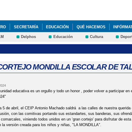
Pasar al
contenido
principal
TRO
SECRETARÍA
EDUCACIÓN
QUÉ HACEMOS
INFÓRMA
LM
Delphos
Educación
Cultura
Depor
ITUCIÓN MACHADO"_MONTESSORI&EDUC@RTE
2022 JUEGO INTER
 ANTONIO MACHADO DE TALAVERA DE LA REINA PASA A FORMAR PA
 CORTEJO MONDILLA ESCOLAR DE TAL
A INTERCENTROS' + DEPORTE
2022 'DÍA DE LA MADRE'
2022 'G
 2024
OYECTOS 'ELECTRICITY ' ÁREA DE SCIENCE ALUMNOS DE 5º DE PRI
unidad educativa es un orgullo y todo un honor , poder volver a participar en
24"
S 'ELECTRICITY ' ÁREA DE SCIENCE 5º DE PRIMARIA
2022 VISITA
a 5 de abril, el CEIP Antonio Machado saldrá a las calles de nuestra querida 
ilusión, con las comitivas portando sus estandartes, sus banderas, sus ofrenda
AD DEPORTIVA DUATLÓN' ESCUELAS SALUDABLES
2022 'CEIP BI
 comarcales, viniendo todos unidos en un ‘gran cortejo’ para disfrutar de esta
la versión creada para los niños y niñas, "LA MONDILLA".
CIÓN DÍA DEL AUTISMO' FOTOS
2022 'DÍA DE LA MUJER', @SAN