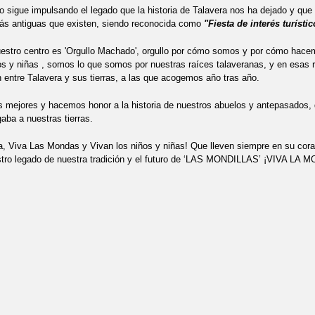
o sigue impulsando el legado que la historia de Talavera nos ha dejado y que
IONES ALUMNOS E. INFANTIL Y E. PRIMARIA'
más antiguas que existen, siendo reconocida como
"Fiesta de interés turísti
AS' NUESTRA PARTICICPACIÓN EN EL CORTEJO Y OFRENDA. AGRAD
estro centro es 'Orgullo Machado', orgullo por cómo somos y por cómo hace
os y niñas , somos lo que somos por nuestras raíces talaveranas, y en esas
 entre Talavera y sus tierras, a las que acogemos año tras año.
AS' PARTICIPACIÓN EN EL CORTEJO, CEIP ANTONIO MACHADO
20
mejores y hacemos honor a la historia de nuestros abuelos y antepasados, 
AS POR EL DESARROLLO Y LA PAZ' PROYECTO ESCUELAS SALUDABL
gaba a nuestras tierras.
NDO POR UNA SOCIEDAD DIVERSA E INCLUSIVA' DÍA DEL AUTISMO
a, Viva Las Mondas y Vivan los niños y niñas! Que lleven siempre en su cor
estro legado de nuestra tradición y el futuro de ‘LAS MONDILLAS’ ¡VIVA L
 LA BIBLIOTECA JOSE HIERRO' 3ºP Y 4ºP
2022 'VÍDEO DE FINAL D
NOS PIES SANOS' CENTRO AVANZA TALAVERA , REVISIÓN Y PREVENC
ERA NEGRA' PREMIADO RELATO CORTO NUESTRO ALUMNO DE 6ºP AN
RAMA ADOLESCENCIA, CHARLA TALLER 'ADICCIONES CON SIN SUSTA
D DE INCLUSIÓN DEPORTIVA ENTRE APACE Y EL CEIP ANTONIO MAC