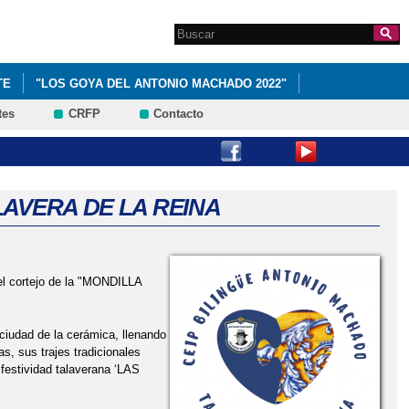
Search this site
Formulario de
búsqueda
TE
"LOS GOYA DEL ANTONIO MACHADO 2022"
tes
CRFP
Contacto
ACTIVO 'PERLAS MONTESSORI'
RTE DE LA RED DE CENTROS SALUDABLES DE CASTILLA-LA
AVERA DE LA REINA
RADUACIONES '
MARIA
 el cortejo de la "MONDILLA
 DE 3ºP Y 4ºP A LA BIBLIOTECA 'JOSÉ HIERRO'
ciudad de la cerámica, llenando
s, sus trajes tradicionales
LINGÜE ANTONIO MACHADO CELEBRA UNA JORNADA DE ATLETISMO'
 festividad talaverana ‘LAS
DRASANKARATE 'MUJERES QUE HACEN HISTORIA DEL DEPORTE'