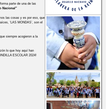
 forma parte de una de las
co Nacional"
ECIMIENTO AL EXCMO. AYUNTAMIENTO
mos las cosas y es por eso, que
 raíces, ‘LAS MONDAS’, son el
22 'NUESTRA PRIMERA COSECHA' ACTIVIDAD HUERTO ESCOLAR
que siempre acogieron a la
ES
2022 'ST PATRICK ' E. INFANTIL Y E.PRIMARIA
2022 'UN FELIZ VIAJE POR LA VIDA' DÍA DEL AUTISMO
azón lo que hoy aquí han
A MONDILLA ESCOLAR 2024!
E CURSO Y DESPEDIDA' CEIP ANTONIO MACHADO
IÓN PODOLOGICA
DREW RIBERA
NCIA'
HADO