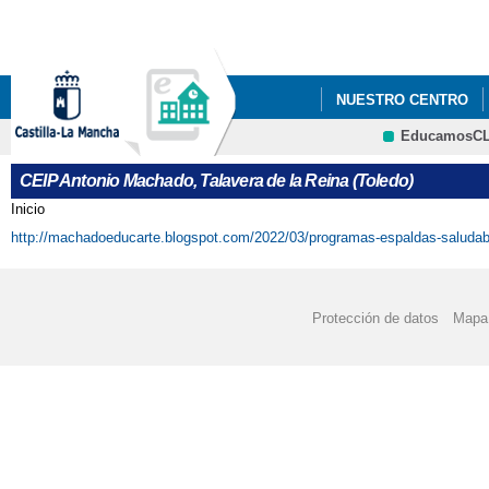
Pa
co
pri
NUESTRO CENTRO
EducamosC
"LOS GOYA DEL ANT
CRFP
CEIP Antonio Machado, Talavera de la Reina (Toledo)
2021_ "CONSTITUC
Inicio
Se encuentra usted aquí
http://machadoeducarte.blogspot.com/2022/03/programas-espaldas-saluda
2022 JUEGO INTERAC
2022 "EL CEIP ANTO
Protección de datos
Mapa 
CENTROS SALUDABLES
2022 ' JORNADA INT
2022 FOTOS_PROYECT
2022 PROYECTOS 'EL