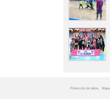
2022 CEIP ANTONIO
2022 CELEBRACIÓN D
2022 CHARLA DEL ES
2022 CHARLA A 5ºP/
DEPORTIVO
2022 DESCANSE EN 
2022 E. INFANTIL 'D
2022 E. INFANTIL 'E
2022 E. INFANTIL GR
Protección de datos
Mapa 
2022 E. INFANTIL _M
2022 E. PRIMARIA T