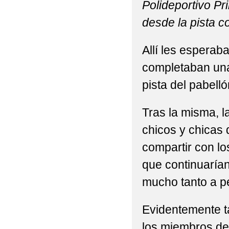
Polideportivo Pr
2022 VISITA DE 3ºP Y
desde la pista c
2022 'ACTIVIDAD DE
Allí les espera
2022 'CEIP BILINGÜ
completaban una
2022 'CELEBRACIÓN 
pista del pabell
2022 'DÍA DE LA MU
Tras la misma, l
2022 'GRADUACIONES 
chicos y chicas 
2022 'MONDILLAS' N
compartir con lo
que continuarían 
EXCMO. AYUNTAMIENT
mucho tanto a 
2022 'MONDILLAS' P
Evidentemente ta
2022 'NUESTRA PRI
los miembros del