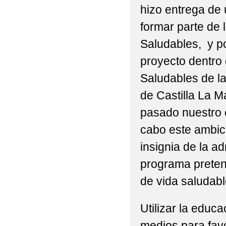
hizo entrega de 
2022 VISITA DE 3ºP Y
formar parte de
2022 'ACTIVIDAD DE
Saludables, y po
2022 'CEIP BILINGÜ
proyecto dentro
Saludables de l
2022 'CELEBRACIÓN 
de Castilla La 
2022 'DÍA DE LA MU
pasado nuestro c
2022 'GRADUACIONES 
cabo este ambic
2022 'MONDILLAS' N
insignia de la ad
programa pretend
EXCMO. AYUNTAMIENT
de vida saludab
2022 'MONDILLAS' P
Utilizar la educa
2022 'NUESTRA PRI
medios para favo