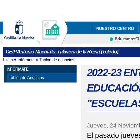
Pa
co
pri
NUESTRO CENTRO
EducamosC
"LOS GOYA DEL ANT
CRFP
CEIP Antonio Machado, Talavera de la Reina (Toledo)
2021_ "CONSTITUC
Inicio
»
Infórmate
»
Tablón de anuncios
Se encuentra usted aquí
2022 JUEGO INTERAC
INFÓRMATE
2022-23 E
Tablón de Anuncios
2022 "EL CEIP ANTO
EDUCACIÓ
CENTROS SALUDABLES
"ESCUELA
2022 ' JORNADA INT
2022 FOTOS_PROYECT
Jueves, 24 Noviem
El pasado jueve
2022 PROYECTOS 'EL