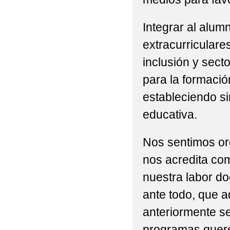
2022 'RAQUETAS PO
2022 'ST PATRICK ' E
Integrar al alum
extracurriculare
2022 'TRABAJANDO P
inclusión y sect
2022 'UN FELIZ VIAJ
para la formación
2022 'VISITA A LA BI
estableciendo si
2022 'VÍDEO DE FIN
educativa.
2022 , 'POR UNOS P
Nos sentimos org
2022 , 'TALAVERA N
nos acredita co
nuestra labor do
2022 6ºP PROGRAMA 
ante todo, que a
2022 ACTIVIDAD DE 
anteriormente se
2022 ACTIVIDAD DEP
programas quer