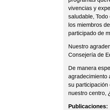
SALUDABLES_ FOTOS
vivencias y expe
saludable, Todo 
2022 ACTIVIDAD DEPO
los miembros de
2022 ACTIVIDAD DEP
participado de m
2022 ACTIVIDAD ECOE
Nuestro agradem
2022 ANTONIO MACH
Consejería de Ed
2022 ACTIVIDAD 'PR
De manera espec
2022 BICIBÚS TALAV
agradecimiento 
2022 BLOG MONTESS
su participación 
2022 CARNAVAL MA
nuestro centro,
NUESTRO COLEGIO (FOT
Publicaciones: